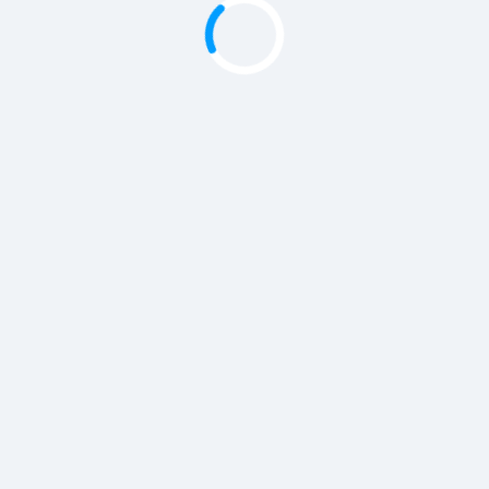
Nolimit Cityn xWays Hoarder 2 tuo pelaajilleen haasteita, jännitys