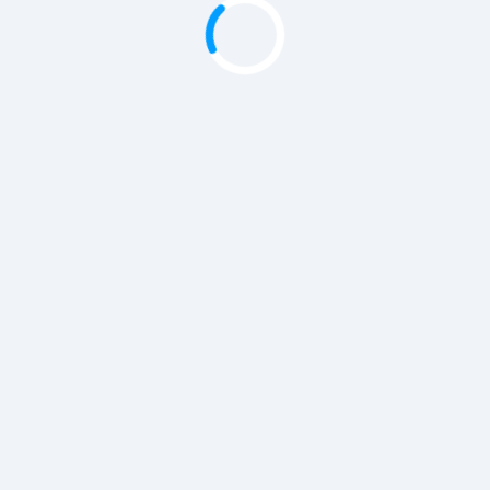
Legacy of Egypt
- Tämä peli vie sinut syvälle muinaisen Egypt
Valley of the Gods
- Pelaa ja avaa lisää pelikenttää voittaes
Nämä pelit tarjoavat kaikki visuaalisesti houkuttelevia teemoja ja