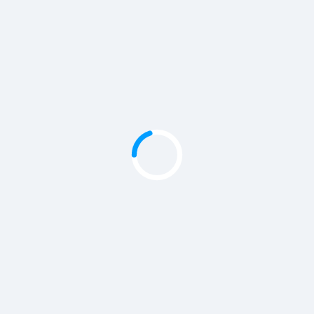
Pelin strategia keskittyy oikeiden panostusten asettamiseen ja 
Samankaltaiset Pelit
Jos Hounds of Hell on mieleesi, saatat nauttia myös muista synkis
Kokeilemalla eri pelejä löydät juuri sinulle sopivan pelityylin ja te