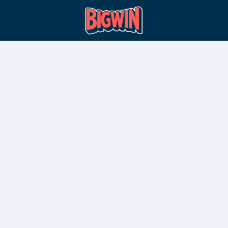
 Kokemus
on visuaalisesti houkutteleva videokolikkopeli, joka kuljettaa pela
ittolinjaa. Peli sijoittuu syvälle villieläinten valtakuntaan, jossa
ituu, kun saat kuusi tai useamman sarvikuono-symbolin. Alkaa kaksi
 tahansa rullalla käynnistää 10 ilmaiskierrosta, joilla on mahdolli