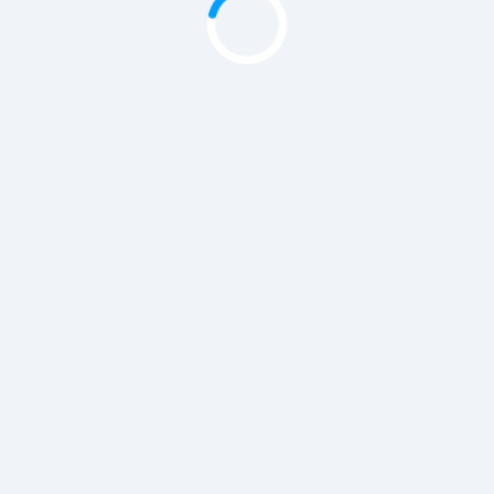
an pelikokemuksen Pragmatic Playn tuttuun tyyliin, yhdistäen este