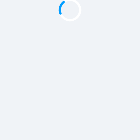
Samankaltaisia Pelejä
Jos pidät Fist of Destruction -pelistä, saatat nauttia myös muista
Street Fighter II: The World Warrior Slot
– Toinen taistel
Kung Fu Rooster
– Itämaisteemaan sijoittuva kolikkopeli, joka 
Samurai Split
– Samuraiteemaan keskittyvä peli, jossa on ain