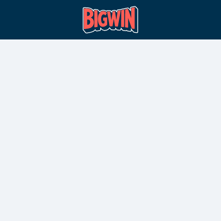
ins of Fortune -peliä
uaalisen kokemuksen, joka yhdistää itämaiset teemat moderniin, t
rjoaa jännittäviä erikoistoimintoja, jotka lisäävät mahdollisuuksiasi 
anlaista symbolia pinottuna, käynnistyy Dragon Nudge -toiminto. Ki