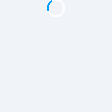
Samankaltaisia Pelejä
Jos Aztec Powernudge miellyttää, saattavat myös seuraavat pelit
Gonzo's Quest by NetEnt
: Tutustu myös toiseen seikkailupe
Book of Dead by Play’n GO
: Lähde muinaiseen Egyptiin ets
Montezumas Treasure
: Koe toinen jännittävä seikkailu muin
Aztec Powernudge tarjoaa upean pelikokemuksen täynnä toimintaa j